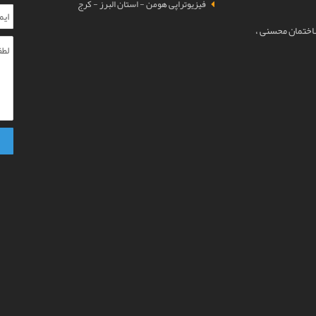
فیزیوتراپی هومن - استان البرز - کرج
ساختمان محسنی ،