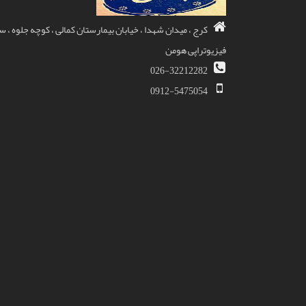
کرج ، میدان شهدا ، خیابان بیمارستان کمالی ، کوچه جلوه ، 
فیزیوتراپی هومن
026-32212282
0912-5475054