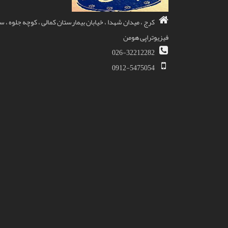
کرج ، میدان شهدا ، خیابان بیمارستان کمالی ، کوچه جلوه ، 
فیزیوتراپی هومن
026-32212282
0912-5475054