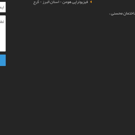
فیزیوتراپی هومن - استان البرز - کرج
ساختمان محسنی ،