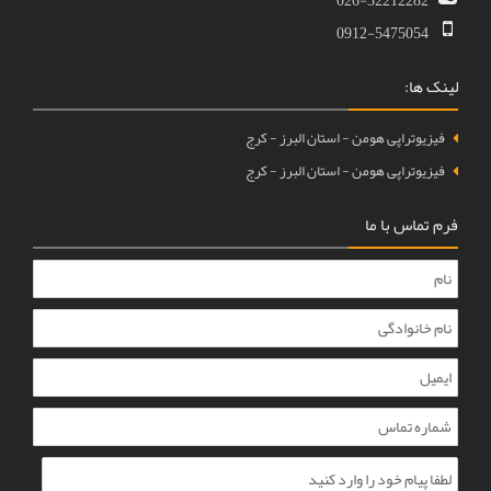
026-32212
0912-5475
اپی هومن - استان البرز - کرج
اپی هومن - استان البرز - کرج
 با ما