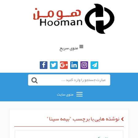
منوی سریع
منوی سایت
شته هایی با برچسب "بیمه سینا"