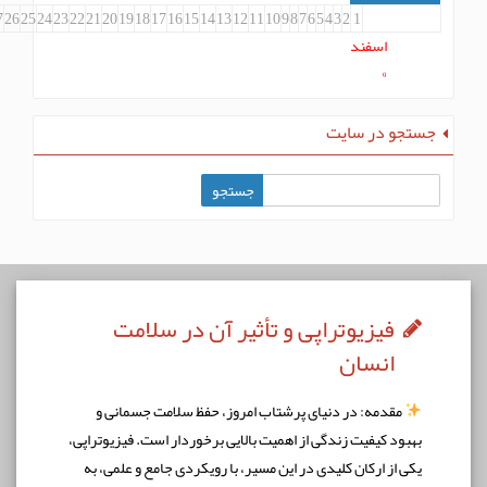
31
30
29
28
27
26
25
24
23
22
21
20
19
18
17
16
15
14
13
12
11
10
9
8
7
6
5
4
3
2
1
اسفند
»
و در سایت
فیزیوتراپی و تأثیر آن در سلامت
انسان
مقدمه: در دنیای پرشتاب امروز، حفظ سلامت جسمانی و
ود کیفیت زندگی از اهمیت بالایی برخوردار است. فیزیوتراپی،
 از ارکان کلیدی در این مسیر، با رویکردی جامع و علمی، به