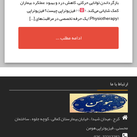
زگرداندن توانایی حرکتی، کاهش درد و بهبود عملکرد بیماران
ک شایانی می‌کند. ?‍
? ? فیزیوتراپی چیست؟ فیزیوتراپی
ادامه مطلب ...
ا ما
 ، میدان شهدا ، خیابان بیمارستان کمالی ، کوچه جلوه ، ساختمان
 فیزیوتراپی هومن