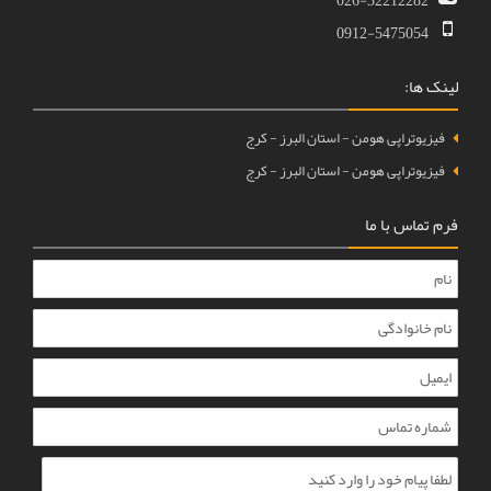
026-322122
0912-54750
:
تراپی هومن - استان البرز - کرج
تراپی هومن - استان البرز - کرج
س با ما