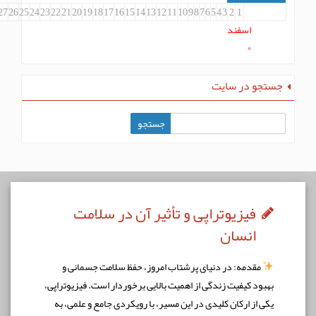
31
30
29
28
27
26
25
24
23
22
21
20
19
18
17
16
15
14
13
12
11
10
9
8
7
6
5
4
3
2
1
اسفند
»
جو در سایت
فیزیوتراپی و تأثیر آن در سلامت
انسان
مقدمه: در دنیای پرشتاب امروز، حفظ سلامت جسمانی و
بود کیفیت زندگی از اهمیت بالایی برخوردار است. فیزیوتراپی،
ی از ارکان کلیدی در این مسیر، با رویکردی جامع و علمی، به