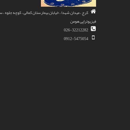
کرج ، میدان شهدا ، خیابان بیمارستان کمالی ، کوچه جلوه ، 
فیزیوتراپی هومن
026-32212282
0912-5475054