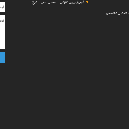
فیزیوتراپی هومن - استان البرز - کرج
ساختمان محسنی ،