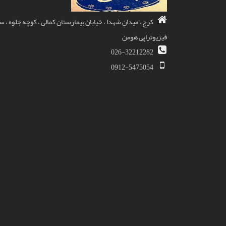
کرج ، میدان شهدا ، خیابان بیمارستان کمالی ، کوچه جلوه ، 
فیزیوتراپی هومن
026-32212282
0912-5475054