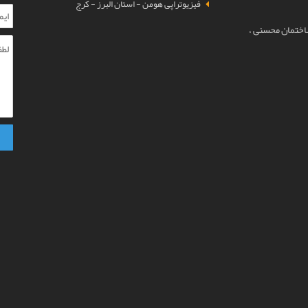
فیزیوتراپی هومن - استان البرز - کرج
ساختمان محسنی ،