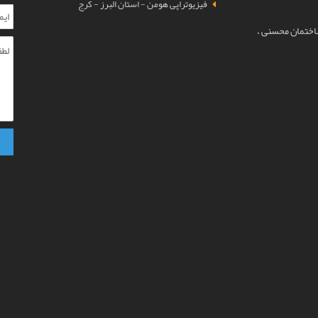
فیزیوتراپی هومن - استان البرز - کرج
ساختمان محسنی ،