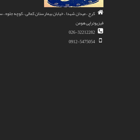
کرج ، میدان شهدا ، خیابان بیمارستان کمالی ، کوچه جلوه ، 
فیزیوتراپی هومن
026-32212282
0912-5475054