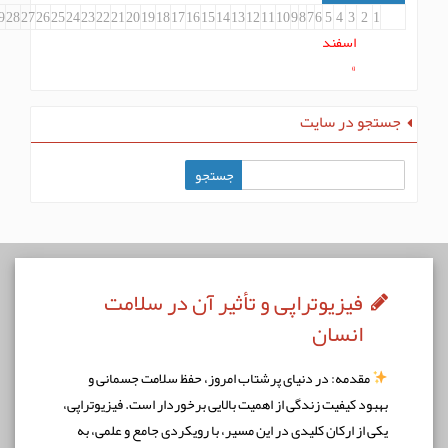
31
30
29
28
27
26
25
24
23
22
21
20
19
18
17
16
15
14
13
12
11
10
9
8
7
6
5
4
3
2
1
اسفند
»
جستجو در سایت
فیزیوتراپی و تأثیر آن در سلامت
انسان
مقدمه: در دنیای پرشتاب امروز، حفظ سلامت جسمانی و
بهبود کیفیت زندگی از اهمیت بالایی برخوردار است. فیزیوتراپی،
یکی از ارکان کلیدی در این مسیر، با رویکردی جامع و علمی، به