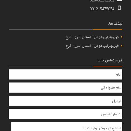
026-32212282
0912-5475054
ک ها:
یزیوتراپی هومن - استان البرز - کرج
یزیوتراپی هومن - استان البرز - کرج
 تماس با ما