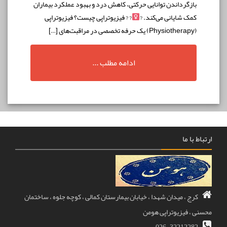
زگرداندن توانایی حرکتی، کاهش درد و بهبود عملکرد بیماران
ک شایانی می‌کند. ?‍
? ? فیزیوتراپی چیست؟ فیزیوتراپی
ادامه مطلب ...
ا ما
 ، میدان شهدا ، خیابان بیمارستان کمالی ، کوچه جلوه ، ساختمان
 فیزیوتراپی هومن