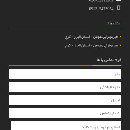
026-322122
0912-54750
:
تراپی هومن - استان البرز - کرج
تراپی هومن - استان البرز - کرج
س با ما