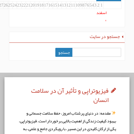
31
30
29
28
27
26
25
24
23
22
21
20
19
18
17
16
15
14
13
12
11
10
9
8
7
6
5
4
3
2
1
اسفند
»
جو در سایت
فیزیوتراپی و تأثیر آن در سلامت
انسان
مقدمه: در دنیای پرشتاب امروز، حفظ سلامت جسمانی و
بود کیفیت زندگی از اهمیت بالایی برخوردار است. فیزیوتراپی،
ی از ارکان کلیدی در این مسیر، با رویکردی جامع و علمی، به